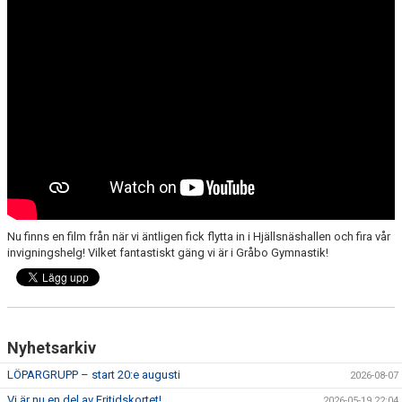
FÖRENINGSKLÄDER
KONTAKT
Nu finns en film från när vi äntligen fick flytta in i Hjällsnäshallen och fira vår
invigningshelg! Vilket fantastiskt gäng vi är i Gråbo Gymnastik!
Nyhetsarkiv
LÖPARGRUPP – start 20:e augusti
2026-08-07
Vi är nu en del av Fritidskortet!
2026-05-19 22:04