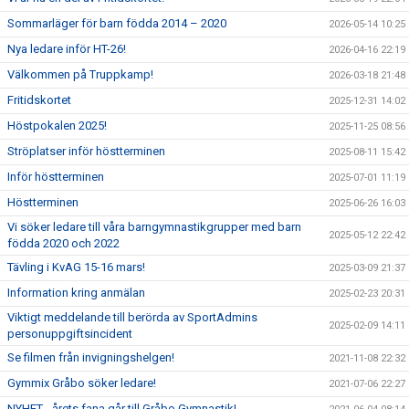
Sommarläger för barn födda 2014 – 2020
2026-05-14 10:25
Nya ledare inför HT-26!
2026-04-16 22:19
Välkommen på Truppkamp!
2026-03-18 21:48
Fritidskortet
2025-12-31 14:02
Höstpokalen 2025!
2025-11-25 08:56
Ströplatser inför höstterminen
2025-08-11 15:42
Inför höstterminen
2025-07-01 11:19
Höstterminen
2025-06-26 16:03
Vi söker ledare till våra barngymnastikgrupper med barn
2025-05-12 22:42
födda 2020 och 2022
Tävling i KvAG 15-16 mars!
2025-03-09 21:37
Information kring anmälan
2025-02-23 20:31
Viktigt meddelande till berörda av SportAdmins
2025-02-09 14:11
personuppgiftsincident
Se filmen från invigningshelgen!
2021-11-08 22:32
Gymmix Gråbo söker ledare!
2021-07-06 22:27
NYHET - årets fana går till Gråbo Gymnastik!