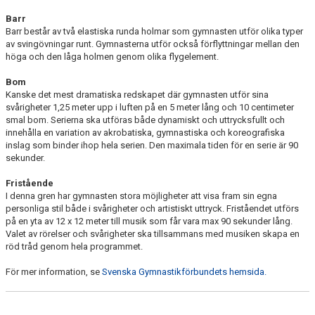
Barr
Barr består av två elastiska runda holmar som gymnasten utför olika typer
av svingövningar runt. Gymnasterna utför också förflyttningar mellan den
höga och den låga holmen genom olika flygelement.
Bom
Kanske det mest dramatiska redskapet där gymnasten utför sina
svårigheter 1,25 meter upp i luften på en 5 meter lång och 10 centimeter
smal bom. Serierna ska utföras både dynamiskt och uttrycksfullt och
innehålla en variation av akrobatiska, gymnastiska och koreografiska
inslag som binder ihop hela serien. Den maximala tiden för en serie är 90
sekunder.
Fristående
I denna gren har gymnasten stora möjligheter att visa fram sin egna
personliga stil både i svårigheter och artistiskt uttryck. Friståendet utförs
på en yta av 12 x 12 meter till musik som får vara max 90 sekunder lång.
Valet av rörelser och svårigheter ska tillsammans med musiken skapa en
röd tråd genom hela programmet.
För mer information, se
Svenska Gymnastikförbundets hemsida.