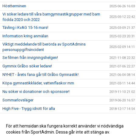
Höstterminen
2025-06-26 16:03
Vi söker ledare till våra barngymnastikgrupper med barn
2025-05-12 22:42
födda 2020 och 2022
Tävling i KvAG 15-16 mars!
2025-03-09 21:37
Information kring anmälan
2025-02-23 20:31
Viktigt meddelande till berörda av SportAdmins
2025-02-09 14:11
personuppgiftsincident
Se filmen från invigningshelgen!
2021-11-08 22:32
Gymmix Gråbo söker ledare!
2021-07-06 22:27
NYHET - årets fana går till Gråbo Gymnastik!
2021-06-04 08:14
Köpa gymnastikkläder, vattenflaskor mm
2021-03-11 14:44
Nu söker vi donationer och sponsorer!
2019-11-10 21:02
Sommarlovsläger
2019-06-20 16:57
High Five - Trygg idrott för alla
2018-12-17 14:54
High Five
2018-03-19 20:28
Gråbo Gymnastiks nya maskot!
För att hemsidan ska fungera korrekt använder vi nödvändiga
2017-10-22 23:17
cookies från SportAdmin. Dessa går inte att stänga av.
Invigning av Mjörnbotorget - Hela föreningen var med!
2017-04-24 14:23