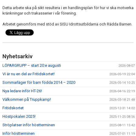
FÖRENINGSKLÄDER
Detta arbete ska på sikt resultera i en handlingsplan för hur vi ska motverka
kränkningar och trakasserier i vår förening.
KONTAKT
Arbetet genomförs med stöd av SISU Idrottsutbildarna och Rädda Barnen.
Nyhetsarkiv
LÖPARGRUPP – start 20:e augusti
2026-08-07
Vi är nu en del av Fritidskortet!
2026-05-19 22:04
Sommarläger för barn födda 2014 – 2020
2026-05-14 10:25
Nya ledare inför HT-26!
2026-04-16 22:19
Välkommen på Truppkamp!
2026-03-18 21:48
Fritidskortet
2025-12-31 14:02
Höstpokalen 2025!
2025-11-25 08:56
Ströplatser inför höstterminen
2025-08-11 15:42
Inför höstterminen
2025-07-01 11:19