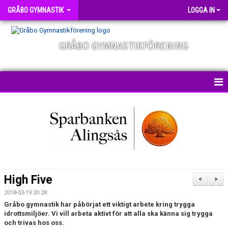
GRÅBO GYMNASTIK
LOGGA IN
GRÅBO GYMNASTIKFÖRENING
NYHETER
HEM
OM FÖRENINGEN
ANMÄLAN
High Five
<
>
PRISER
2018-03-19 20:28
Gråbo gymnastik har påbörjat ett viktigt arbete kring trygga
idrottsmiljöer. Vi vill arbeta aktivt för att alla ska känna sig trygga
FRITIDSKORTET
och trivas hos oss.