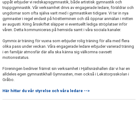
uppåt erbjuder vi redskapsgymnastik, både artistisk gymnastik och
ANMÄLAN
truppgymnastik. Vår verksamhet drivs av engagerade ledare, föräldrar och
ungdomar som ofta själva varit med i gymnastiken tidigare. Vi tar in nya
PRISER
gymnaster i regel endast på höstterminen och då öppnar anmälan i mitten
av augusti. Kring årsskiftet släpper vi eventuellt lediga ströplatser inför
våren. Detta kommuniceras på hemsida samt i våra sociala kanaler.
FRITIDSKORTET
Gymmix är träning för vuxna som erbjuder rolig träning för alla med flera
FÖRENINGSKLÄDER
olika pass under veckan. Våra engagerade ledare erbjuder varierad träning
i en familjär atmosfär där alla ska känna sig välkomna oavsett
motionsstatus.
KONTAKT
Föreningen bedriver främst sin verksamhet i Hjällsnäshallen där vi har en
alldeles egen gymnastikhall Gymnasten, men också i Lekstorpsskolan i
Gråbo.
Här hittar du vår styrelse och våra ledare -->