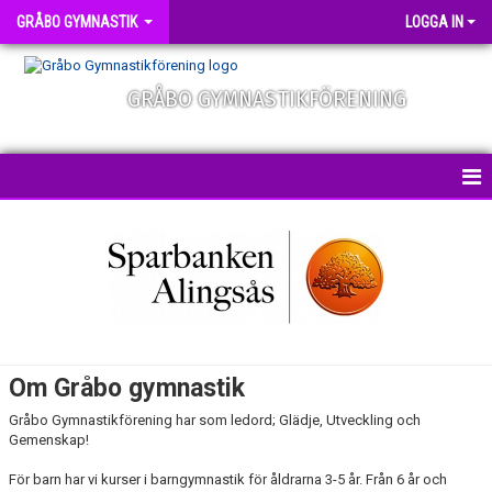
GRÅBO GYMNASTIK
LOGGA IN
GRÅBO GYMNASTIKFÖRENING
NYHETER
HEM
OM FÖRENINGEN
STYRELSE & LEDARE
Om Gråbo gymnastik
FÖRENINGSDOKUMENT
Gråbo Gymnastikförening har som ledord; Glädje, Utveckling och
Gemenskap!
HIGH FIVE
För barn har vi kurser i barngymnastik för åldrarna 3-5 år. Från 6 år och